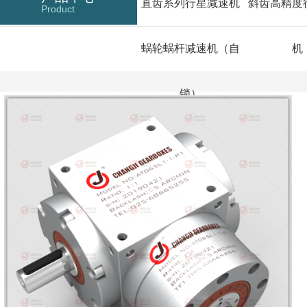
直齿系列行星减速机
斜齿高精度
Product
蜗轮蜗杆减速机（自
机
锁）