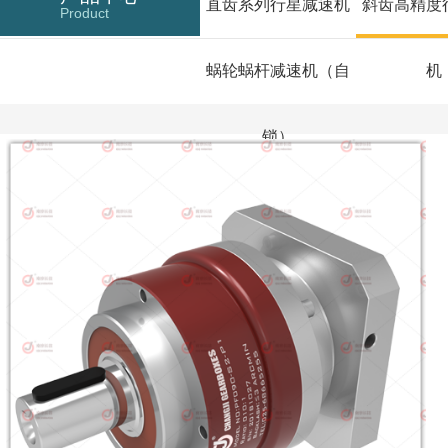
直齿系列行星减速机
斜齿高精度
Product
蜗轮蜗杆减速机（自
机
锁）